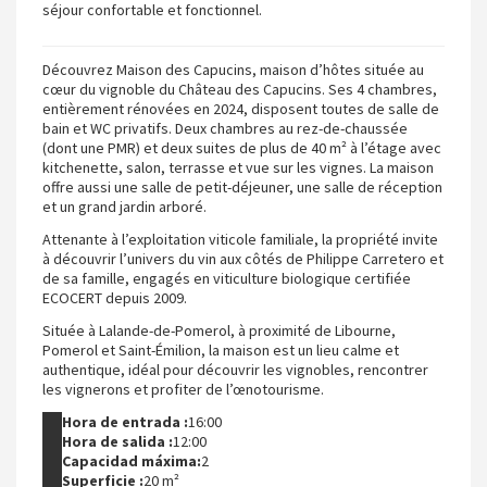
séjour confortable et fonctionnel.
Découvrez Maison des Capucins, maison d’hôtes située au
cœur du vignoble du Château des Capucins. Ses 4 chambres,
entièrement rénovées en 2024, disposent toutes de salle de
bain et WC privatifs. Deux chambres au rez-de-chaussée
(dont une PMR) et deux suites de plus de 40 m² à l’étage avec
kitchenette, salon, terrasse et vue sur les vignes. La maison
offre aussi une salle de petit-déjeuner, une salle de réception
et un grand jardin arboré.
Attenante à l’exploitation viticole familiale, la propriété invite
à découvrir l’univers du vin aux côtés de Philippe Carretero et
de sa famille, engagés en viticulture biologique certifiée
ECOCERT depuis 2009.
Située à Lalande-de-Pomerol, à proximité de Libourne,
Pomerol et Saint-Émilion, la maison est un lieu calme et
authentique, idéal pour découvrir les vignobles, rencontrer
les vignerons et profiter de l’œnotourisme.
Hora de entrada :
16:00
Hora de salida :
12:00
Capacidad máxima:
2
Superficie :
20 m²