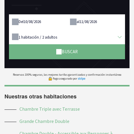
Del
al
1
habitación /
2
adultos
BUSCAR
Reservas 100% seguras, las mejores tarifas garantizadas y confirmación instantánea
Pago asegurado por
Nuestras otras habitaciones
Chambre Triple avec Terrasse
Grande Chambre Double
Chambre Double - Accessible aux Personnes à