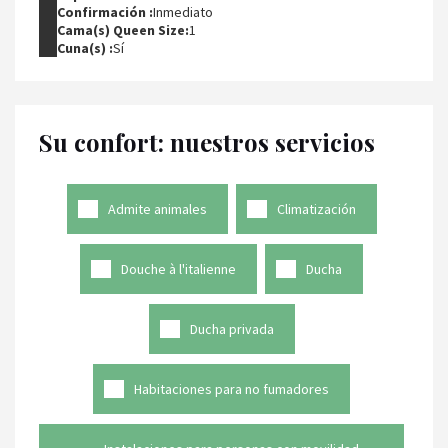
Confirmación :
Inmediato
Cama(s) Queen Size:
1
Cuna(s) :
Sí
Su confort: nuestros servicios
Admite animales
Climatización
Douche à l'italienne
Ducha
Ducha privada
Habitaciones para no fumadores